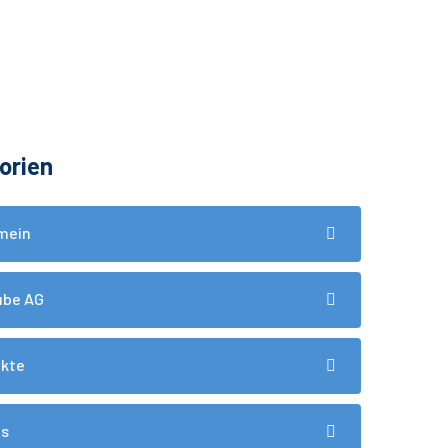
orien
mein
ube AG
ukte
ds