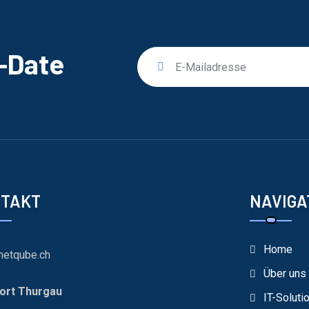
o-Date
NTAKT
NAVIGA
Home
netqube.ch
Über uns
ort Thurgau
IT-Soluti