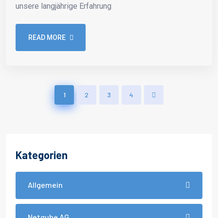
unsere langjährige Erfahrung
READ MORE
1
2
3
4
Kategorien
Allgemein
Netqube AG