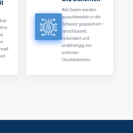
it
Alle Daten werden
ausschliesslich in der
ckup
Schweiz gespeichert –
 Ihre
verschlüsselt,
ms
redundant und
en
unabhängig von
hnell
externen
eit.
Cloudanbietern.