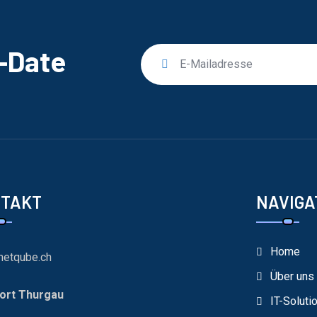
o-Date
NTAKT
NAVIGA
Home
netqube.ch
Über uns
ort Thurgau
IT-Soluti