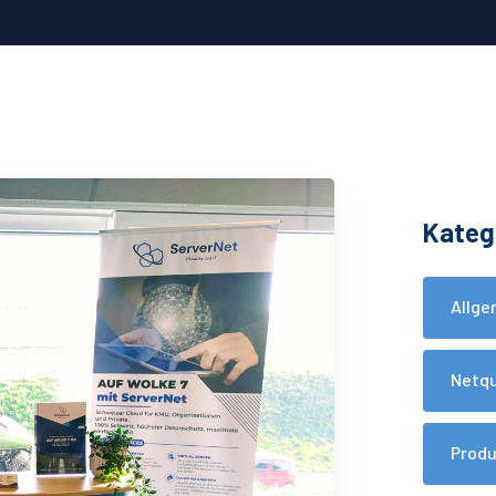
Kateg
Allge
Netq
Prod