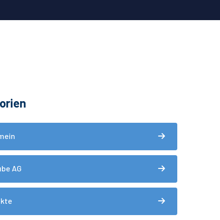
orien
mein
ube AG
ukte