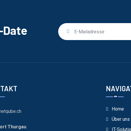
o-Date
NTAKT
NAVIGA
Home
netqube.ch
Über uns
ort Thurgau
IT-Soluti